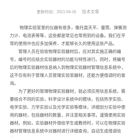
实验耗材
技术文章
更新时间：2021-04-16
实验台
物理实验室里的仪器有很多，像托盘天平、量筒、弹簧测
力计、电流表等等，这些都是常见也常用到的设备。我们在平
环境监测
常的使用中也应多加保养，才能够长久的使用这些产品。
管理人员在验收物理实验器材后，应对其实施正确的编
标准品
号，编号时应结合实验器材的功能与特性进行。同时，将编号
后的物理实验器材信息纳入到物理实验器材管理信息系统中，
化工原料
这不仅有利于管理人员管理实验室器材，还能方便借调时的查
询。
为了更好的管理物理实验器材，就必须应用信息系统，需
要结合不同的实验，科学设计系统中的模块，包括热学实验、
电学实验、力学实验以及光学实验等模块，详细划分实验中使
用的器材，包括器材的数量，并注意相关事项，谨慎使用实验
器材。例如，实验器材外借给学生或教师时，可以在物理实验
器材管理信息系统中对器材进行详细查询，自动生成借调信