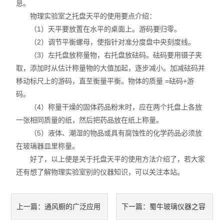
息。
物理实验室之托盘天平的使用要点介绍：
（1）天平要放置在水平的桌面上。游码要归零。
（2）调节平衡螺母，使指针对准分度盘中央刻度线。
（3）左托盘放称量物，右托盘放砝码。砝码要用镊子夹
取，添加时从估计称量物的大值加起，逐步减小。加减砝码并
移动标尺上的游码，直至衡量平衡。物体的质量 =砝码+游
码。
（4）称量干燥的固体药品粉末时，应在两个托盘上各放
一张相同质量的纸，然后把药品放在纸上称量。
（5）液体、潮湿的物品或具有腐蚀性的化学药品必须放
在玻璃器皿里称量。
好了，以上便是关于托盘天平的使用方法介绍了，若大家
还有想了解物理实验室别的仪器知识，可以关注本站。
通风橱的广泛应用
蜀牛玻璃仪器之容
上一篇：
下一篇：