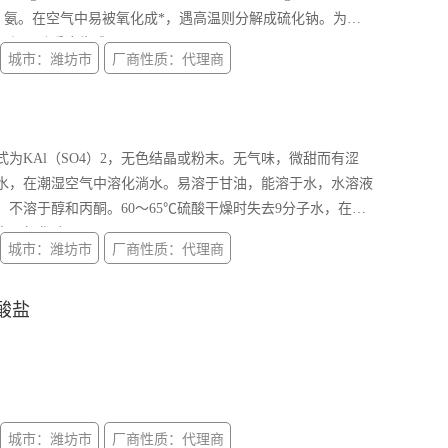
于、氨。在空气中易被氧化成*，遇高温则分解成硫化钠。为强
，与强酸反应生成
城市：潍坊市
厂商性质：代理商
为KAl（SO4）2，无色结晶或粉末。无气味，微甜而有涩
水，在潮湿空气中溶化淌水。易溶于甘油，能溶于水，水溶液
不溶于醇和丙酮。60～65℃硫酸干燥时失去9分子水，在
解出三氧化硫。
城市：潍坊市
厂商性质：代理商
酸盐
城市：潍坊市
厂商性质：代理商