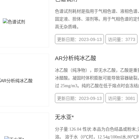
色谱试剂耗材是指用于气相色谱、液相色谱
固定液、担体、溶剂等。用于气相色谱的定
高无杂质峰。
更新日期：2023-09-13
访问量：3773
AR分析纯冰乙酸
冰乙酸（纯净物），即无水乙酸，乙酸是重
冰醋酸。凝固时体积膨胀可能导致容器破裂。闪
过 25mg/m3。纯的乙酸在低于熔点时会
更新日期：2023-09-13
访问量：3081
无水亚*
分子量:126.04 性状:本品为白色结晶或粉末;无臭。 本品在水中易溶，在乙醇中极微溶解，在中几乎不
溶。 溶于水（0℃时，12.54g/100ml水;80℃时28.3g/100ml水），在33.4℃时溶解度高约为28g，水溶液呈