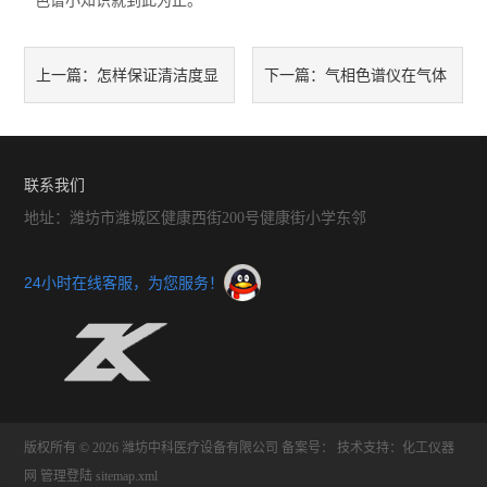
色谱小知识就到此为止。
怎样保证清洁度显
气相色谱仪在气体
上一篇：
下一篇：
微镜光轴的平均度？
和水质监测方面得应用
联系我们
地址：潍坊市潍城区健康西街200号健康街小学东邻
24小时在线客服，为您服务！
版权所有 © 2026 潍坊中科医疗设备有限公司
备案号：
技术支持：
化工仪器
网
管理登陆
sitemap.xml