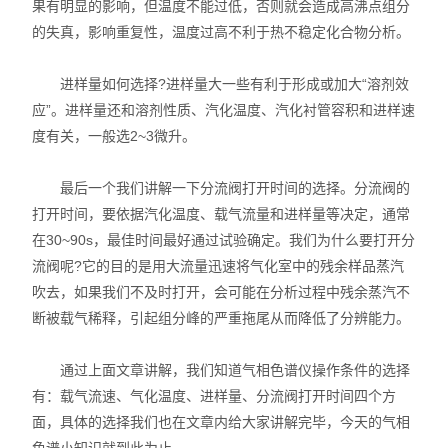
果有明显的影响，但温度不能过低，否则就会造成高沸点组分
的失真，影响重复性，温度过高不利于热不稳定化合物分析。
进样量如何选择?进样量大一些有利于形成或加大“溶剂效
应”。进样量还和溶剂性质、汽化温度、汽化衬管容积和进样速
度有关，一般选2~3微升。
最后一个我们讲解一下分流阀打开时间的选择。分流阀的
打开时间，要依据汽化温度、载气流量和进样量等决定，通常
在30~90s，最佳时间最好通过试验确定。我们为什么要打开分
流阀呢?它的目的是用大流量迅速将气化室中的残余样品蒸汽
吹去，如果我们不及时打开，会可能在分析过程中残余蒸汽不
断被载气稀释，引起组分峰的严重拖尾从而降低了分辨能力。
通过上面文章讲解，我们知道气相色谱仪操作条件的选择
有：载气流速、气化温度、进样量、分流阀打开时间四个方
面，具体的选择我们也在文章内给大家讲解完毕，今天的气相