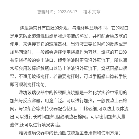
实验耗材
技术文章
更新时间：2022-08-17
实验台
烧瓶通常具有圆肚的外观，与烧杯明显地不同。它的窄口
是用来防止溶液溅出或是减少溶液的蒸发，并可配合橡皮塞的
环境监测
使用，来连接其它的玻璃器材。当溶液需要长时间的反应或是
加热回流时，一般都会选择使用烧瓶作为容器。烧瓶的开口没
标准品
有像烧杯般的突出缺口，倾倒溶液时更易沿外壁流下，所以通
常都会用玻棒轻触瓶口以防止溶液沿外壁流下。烧瓶因瓶口很
化工原料
窄，不适用玻棒搅拌，若需要搅拌时，可以手握瓶口微转手腕
即可顺利搅拌均匀。
潍坊玻璃仪器
中的长颈圆底烧瓶是一种化学实验中常用的
加热与反应容器，用途广泛。可以进行加热，一般要垫上石棉
网，与铁架台等夹持仪器配合使用。口比较细,可以防止液体流
出,可以进行长时间加热,但必须垫石棉网。可以密闭加热大量
液体,还可以进行喷泉实验。
潍坊玻璃仪器中的长颈圆底烧瓶主要用途和使用方法：