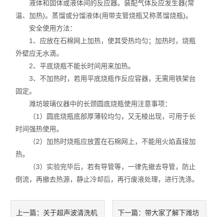
液体和固体或液体间的反应器。装配气体反应发生器(常
温、加热)。蒸馏或分馏液体(用带支管烧瓶又称蒸馏烧瓶)。
安全使用方法：
1、应放在石棉网上加热，使其受热均匀；加热时，烧瓶
外壁应无水滴。
2、平底烧瓶不能长时间用来加热。
3、不加热时，若用平底烧瓶作反应容器，无需用铁架台
固定。
潍坊玻璃仪器中的长颈圆底烧瓶使用注意事项：
（1）圆底烧瓶底部厚薄较均匀，又无棱出现，可用于长
时间强热使用。
（2）加热时烧瓶应放置在石棉网上，不能用火焰直接加
热。
（3）实验完毕后，若有导管等，一律先撤去导管，防止
倒流，再撤去热源，静止冷却后，再行废液处理，进行洗涤。
关于超声波清洗机
带大家了解下潍坊
上一篇：
下一篇：