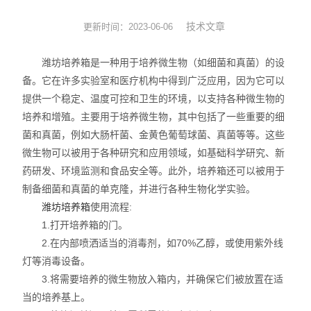
实验耗材
技术文章
更新时间：2023-06-06
实验台
潍坊培养箱是一种用于培养微生物（如细菌和真菌）的设
备。它在许多实验室和医疗机构中得到广泛应用，因为它可以
环境监测
提供一个稳定、温度可控和卫生的环境，以支持各种微生物的
培养和增殖。主要用于培养微生物，其中包括了一些重要的细
标准品
菌和真菌，例如大肠杆菌、金黄色葡萄球菌、真菌等等。这些
微生物可以被用于各种研究和应用领域，如基础科学研究、新
化工原料
药研发、环境监测和食品安全等。此外，培养箱还可以被用于
制备细菌和真菌的单克隆，并进行各种生物化学实验。
潍坊培养箱
使用流程:
1.打开培养箱的门。
2.在内部喷洒适当的消毒剂，如70%乙醇，或使用紫外线
灯等消毒设备。
3.将需要培养的微生物放入箱内，并确保它们被放置在适
当的培养基上。