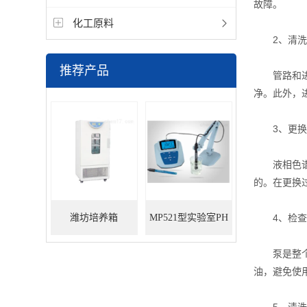
故障。
化工原料
2、清洗
推荐产品
管路和进样
净。此外，
3、更换
液相色谱仪
的。在更换
潍坊培养箱
MP521型实验室PH
4、检查泵
电导率测量仪（台
泵是整个系
油，避免使
式）