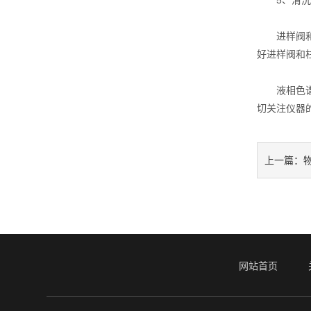
5、清洗
进样阀和柱
好进样阀和
液相色谱仪
切关注仪器
上一篇：
网站首页