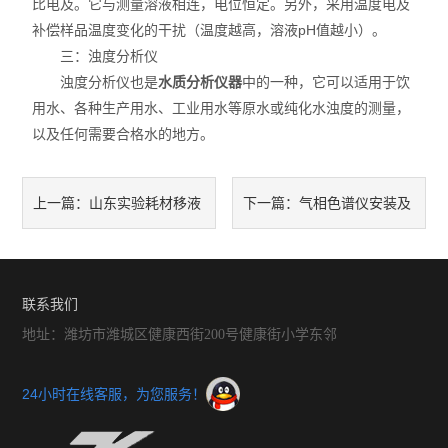
比电及。它与测量溶液相连，电位恒定。另外，采用温度电及
补偿样品温度变化的干扰（温度越高，溶液pH值越小）。
三：浊度分析仪
浊度分析仪也是
水质分析仪器
中的一种，它可以适用于饮
用水、各种生产用水、工业用水等原水或纯化水浊度的测量，
以及任何需要合格水的地方。
山东实验耗材移液
气相色谱仪安装及
上一篇：
下一篇：
管的使用诀窍，看过的都收藏
操作的基本要求
了
联系我们
地址：潍坊市潍城区健康西街200号健康街小学东邻
24小时在线客服，为您服务！