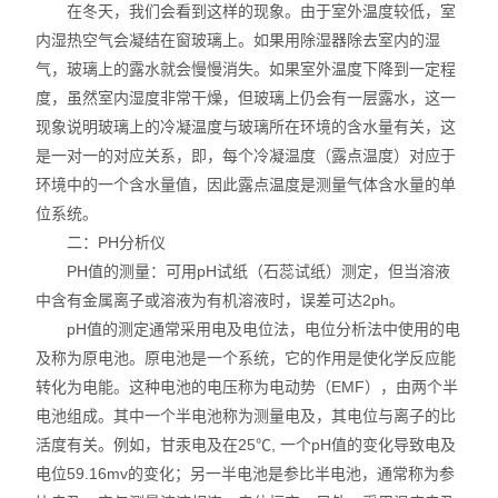
在冬天，我们会看到这样的现象。由于室外温度较低，室
内湿热空气会凝结在窗玻璃上。如果用除湿器除去室内的湿
气，玻璃上的露水就会慢慢消失。如果室外温度下降到一定程
度，虽然室内湿度非常干燥，但玻璃上仍会有一层露水，这一
现象说明玻璃上的冷凝温度与玻璃所在环境的含水量有关，这
是一对一的对应关系，即，每个冷凝温度（露点温度）对应于
环境中的一个含水量值，因此露点温度是测量气体含水量的单
位系统。
二：PH分析仪
PH值的测量：可用pH试纸（石蕊试纸）测定，但当溶液
中含有金属离子或溶液为有机溶液时，误差可达2ph。
pH值的测定通常采用电及电位法，电位分析法中使用的电
及称为原电池。原电池是一个系统，它的作用是使化学反应能
转化为电能。这种电池的电压称为电动势（EMF），由两个半
电池组成。其中一个半电池称为测量电及，其电位与离子的比
活度有关。例如，甘汞电及在25℃, 一个pH值的变化导致电及
电位59.16mv的变化；另一半电池是参比半电池，通常称为参