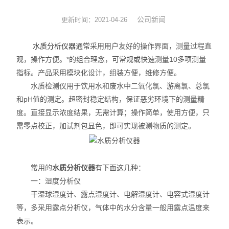
实验耗材
公司新闻
更新时间：2021-04-26
实验台
水质分析仪器
通常采用用户友好的操作界面，测量过程直
观，操作方便。*的组合理念，可常规或快速测量10多项测量
环境监测
指标。产品采用模块化设计，组装方便，维修方便。
水质检测仪用于饮用水和废水中二氧化氯、游离氯、总氯
标准品
和pH值的测定。超密封稳定结构，保证恶劣环境下的测量精
度。直接显示浓度结果，无需计算；操作简单，使用方便，只
化工原料
需零点校正，加试剂包显色，即可实现被测物质的测定。
常用的
水质分析仪器
有下面这几种：
一：湿度分析仪
干湿球湿度计、露点湿度计、电解湿度计、电容式湿度计
等，多采用露点分析仪，气体中的水分含量一般用露点温度来
表示。