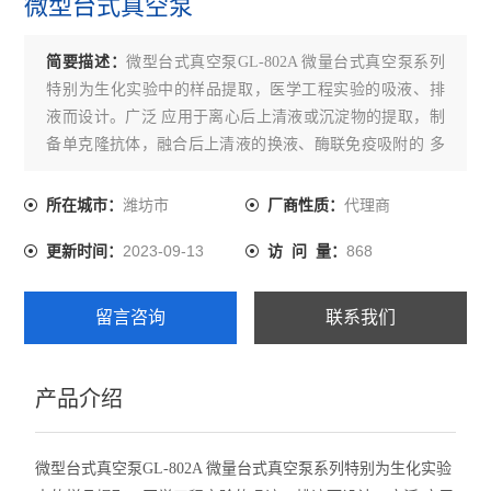
微型台式真空泵
简要描述：
微型台式真空泵GL-802A 微量台式真空泵系列
特别为生化实验中的样品提取，医学工程实验的吸液、排
液而设计。广泛 应用于离心后上清液或沉淀物的提取，制
备单克隆抗体，融合后上清液的换液、酶联免疫吸附的 多
孔板的洗涤，分子杂交实验中的抽滤点样，分光光度计或
生化分析仪作快速抽液。
潍坊市
代理商
所在城市：
厂商性质：
2023-09-13
868
更新时间：
访 问 量：
留言咨询
联系我们
产品介绍
微型台式真空泵GL-802A 微量台式真空泵系列特别为生化实验