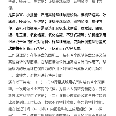
率高、噪音低、免维护；该机美观新颖，结构紧凑，操作方
便。
是实验室、小批量生产用高能超细球磨设备。该机转速高、效
率高、噪音低、免维护；该机美观新颖，结构紧凑，操作方
便。该机可根据用户需要选配聚氨酯球磨罐、尼龙罐、四氟
罐、刚玉罐、氧化铝罐、氧化锆罐、不锈钢罐等；该机能采用
湿法或干法的形式对物料进行超细研磨；变频器调速型
行星式
球磨机
有间断运行控制、正反转运行控制功能。
工作原理是：在旋转盘的圆周上，装有４个既随转盘公转又做
高速自转的球磨罐。在球磨罐做公转加高速自转的作用下，球
磨罐内的研磨球在惯性力的作用下对物料形成很大的高频冲
击、摩擦力，对物料进行快速细磨。
还有以下特点：（一）KＱM
行星式球磨机
同时装有４个球磨
罐，一次可做４个不同的试样，为技术人员研究新配方，开发
新技术材料提供了方便；（二）该机经做试验公转与自传转速
比调整到佳工作状态，根据不同物料粒度、各异的物料性能，
能在较短时间（1~5小时）内把物料加工成超细粉（0.1~5微
米）；（三）该机采用耐磨同步带传动，行星轮采用全自动涨