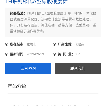
TH系列邵氏A型橡胶硬度计
简要描述：
TH系列邵氏A型橡胶硬度计 是一种*的一体化数
显式硬度测量仪器，该硬度计集测量装置和数据处理于一
体，具有结构紧凑、测值准确、携带方便、造型美观、重
量轻和易于操作等优点。
潍坊市
代理商
所在城市：
厂商性质：
2023-09-13
884
更新时间：
访 问 量：
留言咨询
联系我们
产品介绍