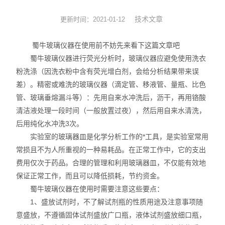
实验耗材
技术文章
更新时间：2021-01-12
实验台
蜀牛玻璃仪器在使用前不妨先来看下这篇文章吧
蜀牛玻璃仪器进行荧光分析时，玻璃仪器应避免使用洗衣
环境监测
粉洗涤（因洗衣粉中含有荧光增白剂，会给分析结果带来误
差）。精密或难洗的玻璃仪器（滴定管、移液管、量瓶、比色
标准品
管、玻璃垂熔漏斗等）：先用自来水冲洗后，沥干，再用铬酸
清洁液处理一段时间（一般放置过夜），然后用自来水清洗，
化工原料
后用纯化水冲洗3次。
实验室的玻璃器皿是化学分析工作的*工具，是实验室常用
常损且不为人所重视的一种易耗品。在正常工作中，它的支出
费用仅次于药品。合理的管理和利用玻璃器皿，不仅能有效地
保证正常工作，而且可以降低损耗，节约资金。
蜀牛玻璃仪器在使用时需要注意这些要点：
1、盛放试剂时，不了解试剂瓶的性质用途及注意事项随
意盛放，不遵循固体试剂盛放广口瓶，液体试剂盛放细口瓶，