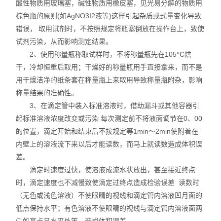
酸性物质用玻璃塞，碱性物质用橡皮塞，见光易分解的物质用
棕色瓶的原则(如AgNO3I2液等)这样引起杂质或式量变化导致
错误， 取用试剂时，不按照规定将瓶塞倒放在操作台上，致使
试剂污染，从而影响测定结果。
2、使用称量瓶称取试样时，不将称量瓶先在105°C烘
干，冷却恒重后取用；干燥好的称量瓶用手直接拿来，而不是
用干燥洁净的纸条套在称量瓶上来取用导致称量瓶附杂，影响
称量结果的准确性。
3、在滴定管中装入标准溶液时，借助漏斗或其他容器引
起标准溶液浓度改变或污染 每次测定前不将液面调节在0、00
的位置，滴定开始和结束后不按规定等1min～2min使附着在
内壁上的溶液流下来以后才能读数，而马上就读数造成体积误
差。
滴定时速度过快，使溶液成流水状放出，甚至接近终点
时，滴定速度也不减慢致使滴定过终点造成检验误差 读数时
（无色或浅色溶液）不使眼睛的视线和滴定管内溶液凹月面的
低点保持水平；有色溶液不使眼睛的视线与滴定管内溶液面两