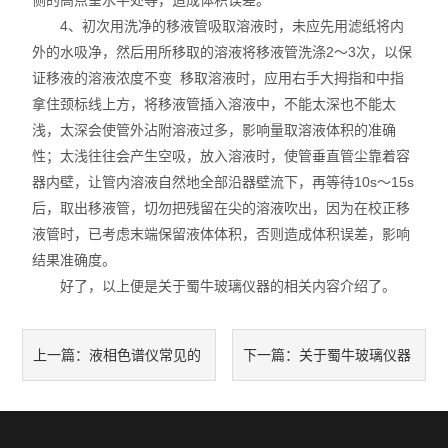
侧的高点呈水平处等，造成体积误差。
4、初次用洗净的移液管吸取溶液时，未应先用滤纸将内
外的水吸净，然后用所移取的溶液将移液管洗涤2～3次，以保
证移液的溶液浓度不变 移取溶液时，应用右手大拇指和中指
拿住颈标线上方，将移液管插入溶液中，不能太深也不能太
浅，太深会使管外沾附溶液过多，影响量取溶液体积的准确
性；太浅往往会产生空吸，放入溶液时，使管垂直管尘靠着容
器内壁，让管内溶液自然地全部沿器壁流下，再等待10s～15s
后，取出移液管，切勿把残留在尖的溶液吹出，因为在校正移
液管时，已考虑末端保留液体体积，否则造成体积误差，影响
结果准确度。
好了，以上便是关于蜀牛玻璃仪器的相关内容介绍了。
液相色谱仪常见的
关于蜀牛玻璃仪器
上一篇：
下一篇：
问题及解决方法分享
的存放，再不收藏就晚了